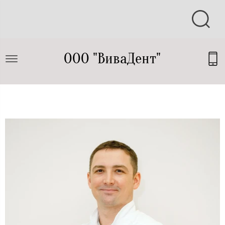
ООО "ВиваДент"