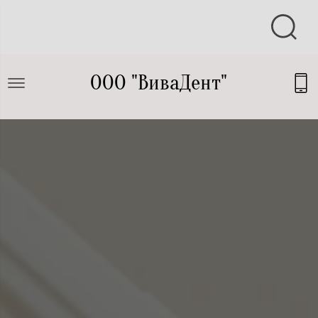
ООО "ВиваДент"