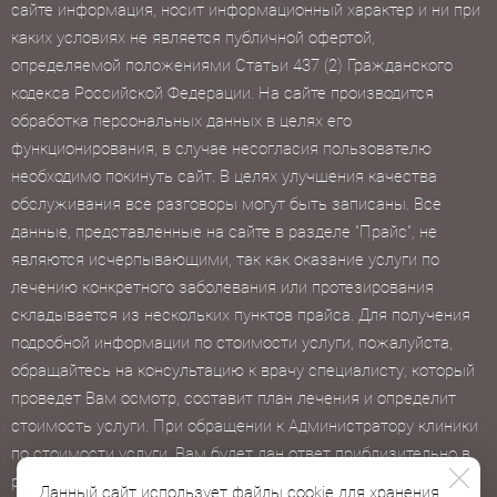
сайте информация, носит информационный характер и ни при
каких условиях не является публичной офертой,
определяемой положениями Статьи 437 (2) Гражданского
кодекса Российской Федерации. На сайте производится
обработка персональных данных в целях его
функционирования, в случае несогласия пользователю
необходимо покинуть сайт. В целях улучшения качества
обслуживания все разговоры могут быть записаны. Все
данные, представленные на сайте в разделе "Прайс", не
являются исчерпывающими, так как оказание услуги по
лечению конкретного заболевания или протезирования
складывается из нескольких пунктов прайса. Для получения
подробной информации по стоимости услуги, пожалуйста,
обращайтесь на консультацию к врачу специалисту, который
проведет Вам осмотр, составит план лечения и определит
стоимость услуги. При обращении к Администратору клиники
по стоимости услуги, Вам будет дан ответ приблизительно в
рамках "от" и "до".
Данный сайт использует файлы cookie для хранения