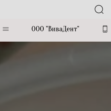
ООО "ВиваДент"