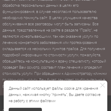
обработка персональных данных в целях его
функционирования, в случае несогласия пользователю
необходимо покинуть сайт. В целях улучшения качества
обслуживания все разговоры могут быть записаны. Все
данные, представленные на сайте в разделе "Прайс", не
являются исчерпывающими, так как оказание услуги по
лечению конкретного заболевания или протезирования
складывается из нескольких пунктов прайса. Для получения
подробной информации по стоимости услуги, пожалуйста,
обращайтесь на консультацию к врачу специалисту, который
проведет Вам осмотр, составит план лечения и определит
стоимость услуги. При обращении к Администратору клиники
по стоимости услуги, Вам будет дан ответ приблизительно в
рамках "от" и "до".
Данный сайт использует файлы cookie для хранения
данных, нажимая кнопку "принять", Вы даете согласие
на работу с этими файлами
Фотопротоколы размещены на сайте с согласия пациентов