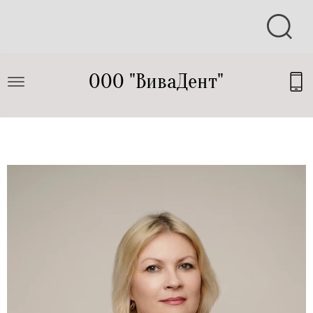
ООО "ВиваДент"