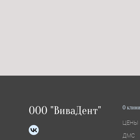
ООО "ВиваДент"
О клин
ЦЕНЫ
ДМС