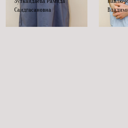
Зулкайдаева Рамида
Павлюч
Саидгасановна
Владим