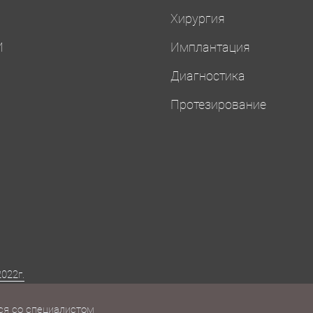
И
Хирургия
И
Имплантация
Диагностика
Протезирование
022г.
ся со специалистом