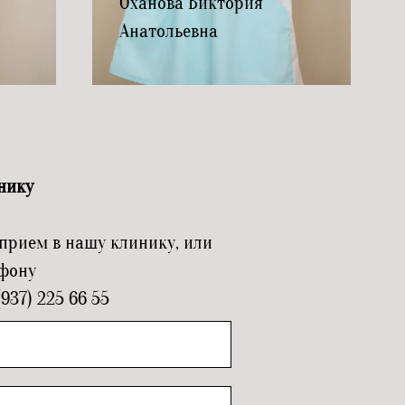
Оханова Виктория
Анатольевна
нику
прием в нашу клинику, или
ефону
37) 225 66 55