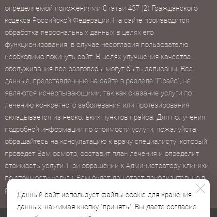
определяемой положениями Статьи 437 (2) Гражданского
кодекса Российской Федерации. На сайте производится
обработка персональных данных в целях его
функционирования, в случае несогласия пользователю
необходимо покинуть сайт. В целях улучшения качества
обслуживания все разговоры могут быть записаны. Все
данные, представленные на сайте в разделе "Прайс", не
являются исчерпывающими, так как оказание услуги по
лечению конкретного заболевания или протезирования
складывается из нескольких пунктов прайса. Для получения
подробной информации по стоимости услуги, пожалуйста,
обращайтесь на консультацию к врачу специалисту, который
проведет Вам осмотр, составит план лечения и определит
стоимость услуги. При обращении к Администратору клиники
по стоимости услуги, Вам будет дан ответ приблизительно в
рамках "от" и "до".
Данный сайт использует файлы cookie для хранения
данных, нажимая кнопку "принять", Вы даете согласие